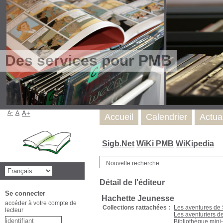
Des services pour PMB
A-
A
A+
Accueil
Calendrier
Actua
Sigb.Net
WiKi PMB
WiKipedia
Nouvelle recherche
Détail de l'éditeur
Se connecter
Hachette Jeunesse
accéder à votre compte de
Collections rattachées :
Les aventures de
lecteur
Les aventuriers de 
Bibliothèque mini