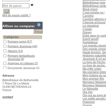
Bibliothèque rose
Bibliothèque verte
Black moon
C'est comme ça !
Mot de passe oublié ?
Caroline
Caroline albums 
Cherche et trouve
Affiner ou comparer
La classique
Copain
Disney
Entre dans le con
Catégories
Esprit sportif
Romans junior
[57]
Fantastique
Les grands classi
Romans Jeunesse
[44]
Des grands roman
Albums
[13]
Haute tension. Sp
Histoires naturell
Romans fantastiques
Jeunesse 8-10 an
Jeunesse
[4]
Le livre de Poche
Analyses et critiques
[1]
Le livre de poche.
Documents Jeunesse
[1]
Ma p'tite collec
Ma première bibli
Littérature
[1]
Adresse
Mon histoire du so
Livres à jouer
[1]
Mon premier film
Bibliothèque de Betheniville
Monsieur Madam
Romans
[1]
7 Place De La Mairie
Monsieur Madame 
51490 BETHENIVILLE
Romans policiers
Le Nidouille
France
jeunesse
[1]
Oui-Oui
Localisation
Oui-oui au pays d
contact
Les petits secrets
Bibliobus
[2]
Pokemon
Bibliothèque principale
Quasar