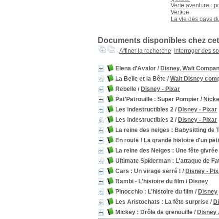
[279]
Verte aventure : po
Vertige
Section
La vie des pays 
Albums Enfants
[98]
bandes dessinées enfants
Documents disponibles chez cet 
[1]
Documentaires Enfants
[2]
Affiner la recherche
Interroger des s
Documentaires Jeunes
[1]
Jeux de société
[1]
Elena d'Avalor
/
Disney, Walt Compa
Romans Adolescents
[1]
La Belle et la Bête
/
Walt Disney com
Romans Enfants
[132]
Rebelle
/
Disney - Pixar
Romans Jeunes
[46]
Pat'Patrouille : Super Pompier
/
Nicke
Romans policiers
[1]
Les indestructibles 2
/
Disney - Pixar
Les indestructibles 2
/
Disney - Pixar
La reine des neiges : Babysitting de T
En route ! La grande histoire d'un pet
La reine des Neiges : Une fête givrée
Ultimate Spiderman : L'attaque de Fat
Cars : Un virage serré !
/
Disney - Pix
Bambi - L'histoire du film
/
Disney
Pinocchio : L'histoire du film
/
Disney
Les Aristochats : La fête surprise
/
D
Mickey : Drôle de grenouille
/
Disney 