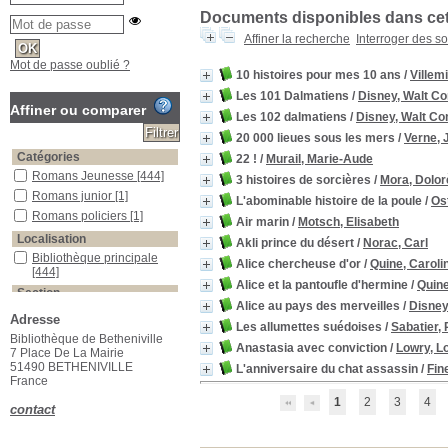
Documents disponibles dans cett
Affiner la recherche
Interroger des s
Mot de passe oublié ?
10 histoires pour mes 10 ans
/
Villem
Les 101 Dalmatiens
/
Disney, Walt C
Affiner ou comparer
Les 102 dalmatiens
/
Disney, Walt C
20 000 lieues sous les mers
/
Verne, 
Catégories
22 !
/
Murail, Marie-Aude
Romans Jeunesse
[444]
3 histoires de sorcières
/
Mora, Dolor
Romans junior
[1]
L'abominable histoire de la poule
/
Ost
Romans policiers
[1]
Air marin
/
Motsch, Elisabeth
Localisation
Akli prince du désert
/
Norac, Carl
Bibliothèque principale
Alice chercheuse d'or
/
Quine, Caroli
[444]
Alice et la pantoufle d'hermine
/
Quine
Section
Alice au pays des merveilles
/
Disney
Albums Enfants
[87]
Adresse
Les allumettes suédoises
/
Sabatier,
Documentaires Jeunes
[1]
Bibliothèque de Betheniville
Anastasia avec conviction
/
Lowry, L
Romans & Romans
7 Place De La Mairie
étrangers
[3]
51490 BETHENIVILLE
L'anniversaire du chat assassin
/
Fin
France
Romans Adolescents
[2]
1
2
3
4
Romans Enfants
[78]
contact
Romans Jeunes
[277]