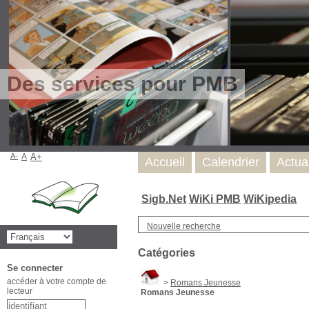
Des services pour PMB
A-
A
A+
Accueil
Calendrier
Actua
Sigb.Net
WiKi PMB
WiKipedia
Nouvelle recherche
Catégories
Se connecter
accéder à votre compte de
>
Romans Jeunesse
lecteur
Romans Jeunesse