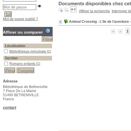
Documents disponibles chez cet 
Affiner la recherche
Interroger 
Mot de passe oublié ?
Animal Crossing - L'ïle de l'aventure
1
Affiner ou comparer
Localisation
Bibliothèque principale
[1]
Section
Romans enfants
[1]
Adresse
Bibliothèque de Betheniville
7 Place De La Mairie
51490 BETHENIVILLE
France
contact