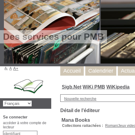
Des services pour PMB
A-
A
A+
Accueil
Calendrier
Actua
Sigb.Net
WiKi PMB
WiKipedia
Nouvelle recherche
Détail de l'éditeur
Se connecter
Mana Books
accéder à votre compte de
Collections rattachées :
Roman/Jeux vide
lecteur