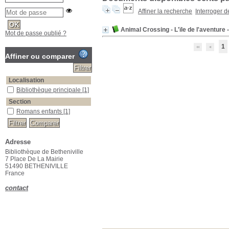
Affiner la recherche
Interroger 
Animal Crossing - L'ïle de l'aventure
Mot de passe oublié ?
1
Affiner ou comparer
Localisation
Bibliothèque principale
[1]
Section
Romans enfants
[1]
Adresse
Bibliothèque de Betheniville
7 Place De La Mairie
51490 BETHENIVILLE
France
contact