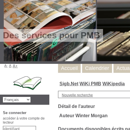
Des services pour PMB
A-
A
A+
Accueil
Calendrier
Actua
Sigb.Net
WiKi PMB
WiKipedia
Nouvelle recherche
Détail de l'auteur
Se connecter
Auteur Winter Morgan
accéder à votre compte de
lecteur
Documents disponibles écrits par