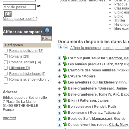
Sous-collections rattachées :
Le livre 
Pratique
Classiqu
Biblio es
Biblio
Mot de passe oublié ?
Thriller
Historiqu
libre exp
Affiner ou comparer
Documents disponibles dans la c
Catégories
Affiner la recherche
Interroger des s
Romans policiers
[42]
Romans
[29]
L'Amour pour seule loi
/
Bradford, Ba
Romans Thriller
[14]
Les années perdues
/
Clark, Mary Hi
Littérature
[9]
L'armoire des roses oubliées
/
Pulkki
Romans historiques
[5]
L'Avare
/
Molière
Romans science-fiction
[5]
Les aventures du Huckleberry Finn
/
Romans dramatiques
[4]
Belle-grand-mère
/
Boissard, Janine
Théatre
[4]
Adresse
Belle-grand-mère, Tome IV. Allô, Babou
Biographie
[3]
Bibliothèque de Betheniville
Bikini
/
Patterson, James
7 Place De La Mairie
Essai
[2]
51490 BETHENIVILLE
Bon voisinage
/
Rendell, Ruth
Romans fantastiques
[2]
France
Boomerang
/
Rosnay, Tatiana de
Romans romantiques
[2]
contact
Boule de Suif
/
Maupassant, Guy de
Histoire & géographie
[1]
Ce que vivent les roses
/
Clark, Mary
Poésie
[1]