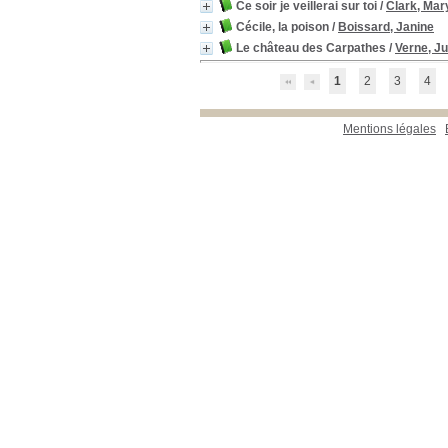
Ce soir je veillerai sur toi
/
Clark, Mar
Récit(s)
[1]
Cécile, la poison
/
Boissard, Janine
Romans Jeunesse
[1]
Le château des Carpathes
/
Verne, Ju
Localisation
Bibliothèque principale
1
2
3
4
[125]
Section
Classiques
[1]
Mentions légales
documentaires
[13]
Romans
[4]
Romans & Romans
étrangers
[64]
Romans Jeunes
[1]
Romans policiers
[43]
Romans Sciences
Fiction/Fantastique
[1]