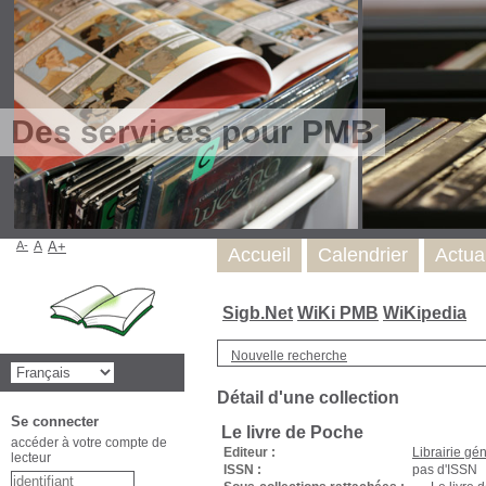
Des services pour PMB
A-
A
A+
Accueil
Calendrier
Actua
Sigb.Net
WiKi PMB
WiKipedia
Nouvelle recherche
Détail d'une collection
Se connecter
Le livre de Poche
accéder à votre compte de
Editeur :
Librairie gé
lecteur
ISSN :
pas d'ISSN