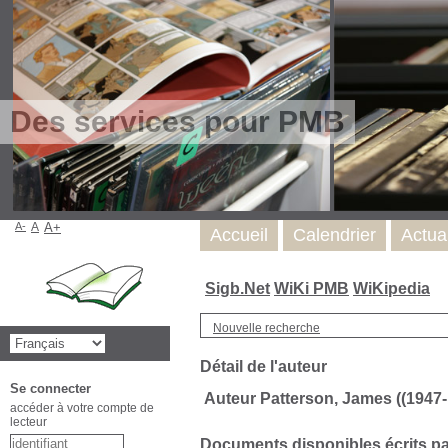
Des services pour PMB
A-
A
A+
Accueil
Calendrier
Actua
Sigb.Net
WiKi PMB
WiKipedia
Nouvelle recherche
Détail de l'auteur
Se connecter
Auteur Patterson, James ((1947-..
accéder à votre compte de
lecteur
Documents disponibles écrits par