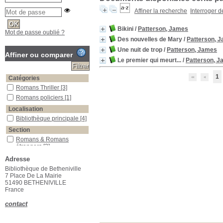
Affiner la recherche
Interroger 
Bikini
/
Patterson, James
Mot de passe oublié ?
Des nouvelles de Mary
/
Patterson, 
Une nuit de trop
/
Patterson, James
Affiner ou comparer
Le premier qui meurt...
/
Patterson, 
1
Catégories
Romans Thriller
[3]
Romans policiers
[1]
Localisation
Bibliothèque principale
[4]
Section
Romans & Romans
étrangers
[3]
Romans policiers
[1]
Adresse
Bibliothèque de Betheniville
7 Place De La Mairie
51490 BETHENIVILLE
France
contact