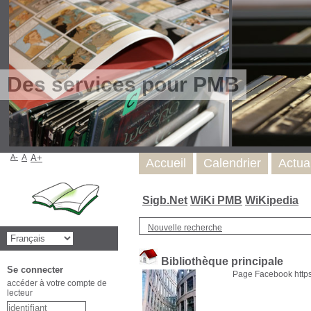
Des services pour PMB
A-
A
A+
Accueil
Calendrier
Actua
Sigb.Net
WiKi PMB
WiKipedia
Nouvelle recherche
Bibliothèque principale
Se connecter
Page Facebook https
accéder à votre compte de
lecteur