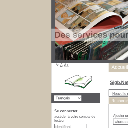
Des services pou
A-
A
A+
Accueil
Sigb.Ne
Nouvelle 
Recherch
Se connecter
Ajouter u
accéder à votre compte de
lecteur