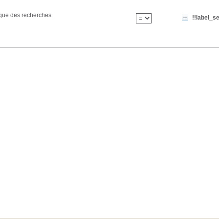
ique des recherches
!!label_se