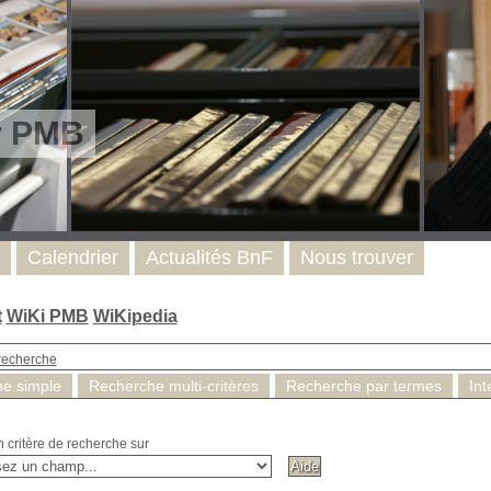
r PMB
Calendrier
Actualités BnF
Nous trouver
t
WiKi PMB
WiKipedia
recherche
e simple
Recherche multi-critères
Recherche par termes
Int
n critère de recherche sur