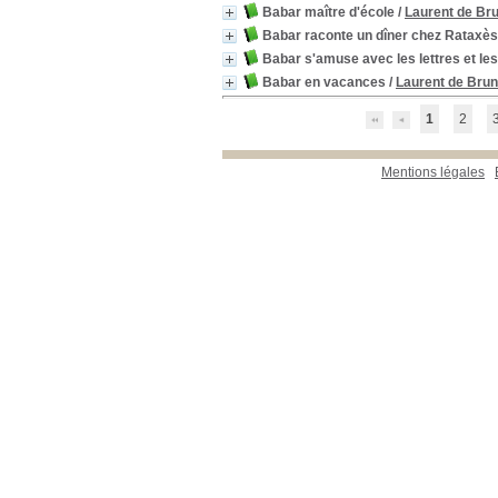
Classiques
[2]
Babar maître d'école
/
Laurent de Bru
documentaires
[12]
Babar raconte un dîner chez Rataxès
Documentaires Enfants
[3]
Babar s'amuse avec les lettres et les
Documentaires Jeunes
[1]
Babar en vacances
/
Laurent de Brun
Essai
[1]
Jeux de société
[1]
1
2
Romans & Romans
étrangers
[1]
Mentions légales
Romans enfants
[2]