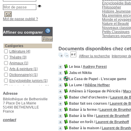
Encyclopédie Bab
Fhilosopher
Histoire Jeunesse
Ma première ency
Mot de passe oublié ?
Monde et voyage
Nature et Beauté
Nouveaux classiq
Affiner ou comparer
Petits Classiques
Tendances gourm
Catégories
Documents disponibles chez cet 
Littérature
[4]
Affiner la recherche
Interroger 
Théatre
[3]
Animaux
[1]
Le boa
/
Audrey Forest
Arts & peinture
[1]
Jabu et Nikita
Dictionnaire(s)
[1]
La Casa de Papel - L'escape game
Encyclopédie juniors
[1]
La Lune
/
Hélène Heffner
Histoire & géographie
[1]
Athènes à l'époque de Périclès
/
Macd
Loisirs
[1]
Adresse
Babar chef d'orchestre
/
Laurent de 
Romans
[1]
Bibliothèque de Betheniville
7 Place De La Mairie
Babar fait ses courses
/
Laurent de B
Localisation
51490 BETHENIVILLE
Babar à la ferme
/
Laurent de Brunhof
Bibliothèque principale
France
[36]
Babar à la fête
/
Laurent de Brunhoff
contact
Section
Babar en forêt
/
Laurent de Brunhoff
albums enfants
[13]
Babar à la maison
/
Laurent de Brunh