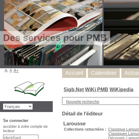
Des services pour PMB
A-
A
A+
Accueil
Calendrier
Actua
Sigb.Net
WiKi PMB
WiKipedia
Nouvelle recherche
Détail de l'éditeur
Se connecter
Larousse
accéder à votre compte de
Collections rattachées :
Classique Larous
lecteur
Classiques Larou
Découvrir. Larous