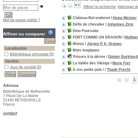
Affiner la recherche
Interroger 
Château Bel-endormi
/
Heinz Meister
Mot de passe oublié ?
Défis de chevalier
/
Johannes Zirm
Dino Poursuite
Affiner ou comparer
FORT COMME UN DRAGON
/
Wolfgan
Monza
/
Jürgen P. K. Grunau
Localisation
Mots magiques
Bibliothèque principale
[5]
Trésors à la dérive
/
Günter Burkhard
Section
La Vallée des Vikings
/
Marie Fort
Jeux de société
[5]
A vos petits pois !
/
Thade Precht
1
Adresse
Bibliothèque de Betheniville
7 Place De La Mairie
51490 BETHENIVILLE
France
contact