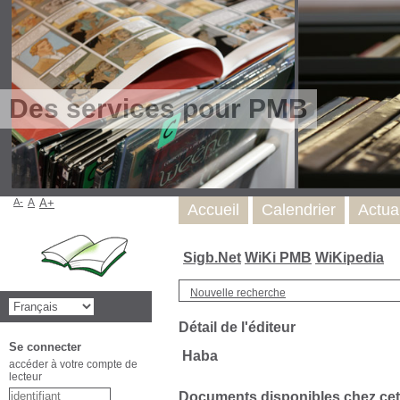
Des services pour PMB
A-
A
A+
Accueil
Calendrier
Actua
Sigb.Net
WiKi PMB
WiKipedia
Nouvelle recherche
Détail de l'éditeur
Se connecter
Haba
accéder à votre compte de
lecteur
Documents disponibles chez cet 