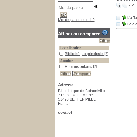
L'aff
Mot de passe oublié ?
La cle
Affiner ou comparer
Localisation
Bibliothèque principale
[2]
Section
Romans enfants
[2]
Adresse
Bibliothèque de Betheniville
7 Place De La Mairie
51490 BETHENIVILLE
France
contact