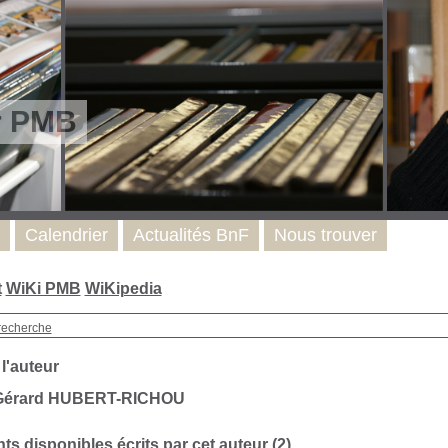
r PMB
Calendrier
Actualités BnF
Nous trouver
t
WiKi PMB
WiKipedia
recherche
 l'auteur
 Gérard HUBERT-RICHOU
s disponibles écrits par cet auteur (
2
)