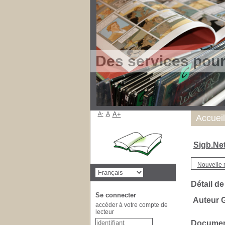
Des services pou
A-
A
A+
Accueil
Sigb.Ne
Nouvelle 
Détail de
Se connecter
Auteur
accéder à votre compte de
lecteur
Document