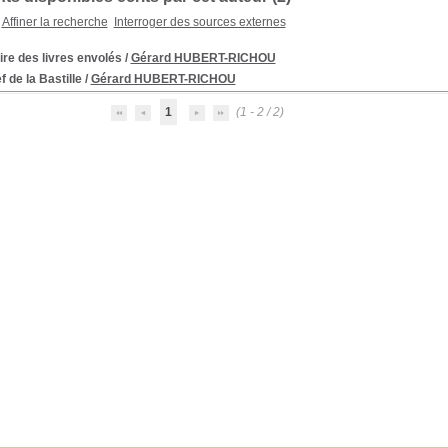
Affiner la recherche
Interroger des sources externes
aire des livres envolés
/
Gérard HUBERT-RICHOU
f de la Bastille
/
Gérard HUBERT-RICHOU
1
(1 - 2 / 2)