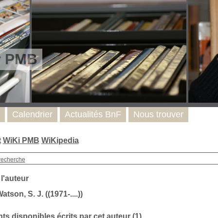
r PMB
Calendrier
Actualités BnF
Nous trouver
t
WiKi PMB
WiKipedia
recherche
 l'auteur
tson, S. J. ((1971-....))
s disponibles écrits par cet auteur (
1
)