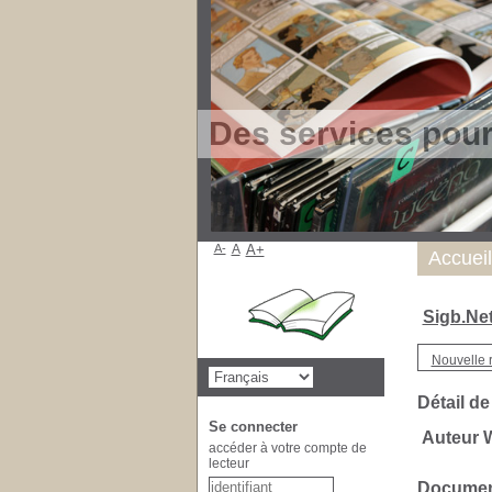
Des services pou
A-
A
A+
Accueil
Sigb.Ne
Nouvelle 
Détail de
Se connecter
Auteur Wa
accéder à votre compte de
lecteur
Document