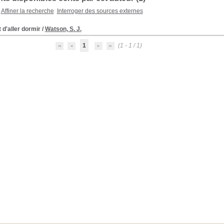
Affiner la recherche
Interroger des sources externes
 d'aller dormir
/
Watson, S. J.
1
(1 - 1 / 1)