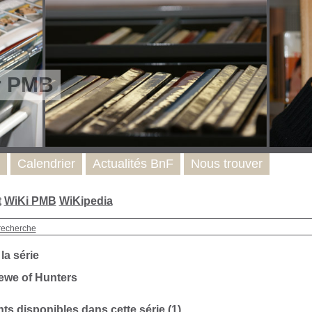
r PMB
Calendrier
Actualités BnF
Nous trouver
t
WiKi PMB
WiKipedia
recherche
 la série
ewe of Hunters
s disponibles dans cette série (
1
)