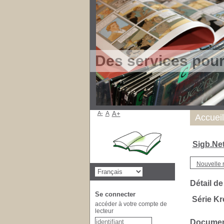
Des services pou
A-
A
A+
Accueil
Sigb.Ne
Nouvelle 
Détail de
Se connecter
Série Kr
accéder à votre compte de
lecteur
Document