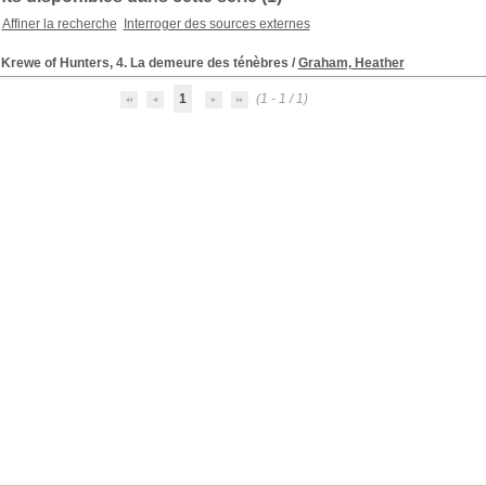
Affiner la recherche
Interroger des sources externes
 Krewe of Hunters, 4. La demeure des ténèbres
/
Graham, Heather
1
(1 - 1 / 1)