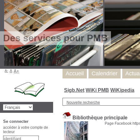
Des services pour PMB
A-
A
A+
Accueil
Calendrier
Actua
Sigb.Net
WiKi PMB
WiKipedia
Nouvelle recherche
Bibliothèque principale
Se connecter
Page Facebook https
accéder à votre compte de
lecteur