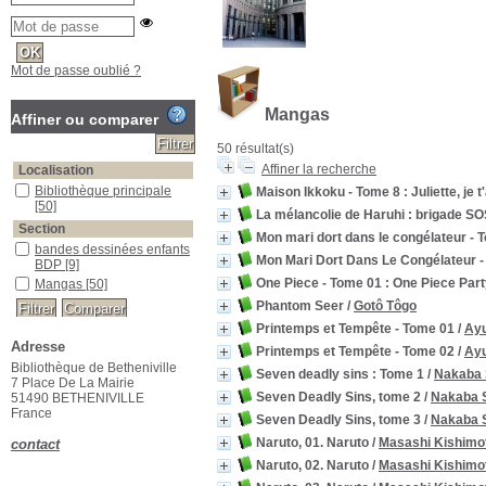
Mot de passe oublié ?
Mangas
Affiner ou comparer
50 résultat(s)
Affiner la recherche
Localisation
Bibliothèque principale
Maison Ikkoku - Tome 8 : Juliette, je t
[50]
La mélancolie de Haruhi : brigade SO
Section
Mon mari dort dans le congélateur - 
bandes dessinées enfants
Mon Mari Dort Dans Le Congélateur -
BDP
[9]
One Piece - Tome 01 : One Piece Par
Mangas
[50]
Phantom Seer
/
Gotô Tôgo
Printemps et Tempête - Tome 01
/
Ay
Adresse
Printemps et Tempête - Tome 02
/
Ay
Bibliothèque de Betheniville
Seven deadly sins : Tome 1
/
Nakaba 
7 Place De La Mairie
Seven Deadly Sins, tome 2
/
Nakaba 
51490 BETHENIVILLE
France
Seven Deadly Sins, tome 3
/
Nakaba 
Naruto, 01. Naruto
/
Masashi Kishimo
contact
Naruto, 02. Naruto
/
Masashi Kishimo