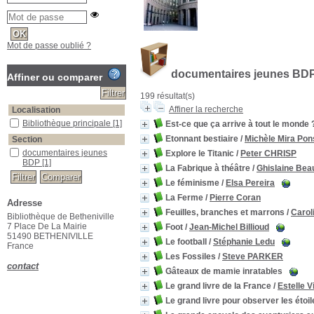
Mot de passe oublié ?
documentaires jeunes BD
Affiner ou comparer
199 résultat(s)
Affiner la recherche
Localisation
Bibliothèque principale
[1]
Est-ce que ça arrive à tout le monde 
Etonnant bestiaire
/
Michèle Mira Pon
Section
documentaires jeunes
Explore le Titanic
/
Peter CHRISP
BDP
[1]
La Fabrique à théâtre
/
Ghislaine Bea
Le féminisme
/
Elsa Pereira
La Ferme
/
Pierre Coran
Adresse
Feuilles, branches et marrons
/
Caro
Bibliothèque de Betheniville
7 Place De La Mairie
Foot
/
Jean-Michel Billioud
51490 BETHENIVILLE
Le football
/
Stéphanie Ledu
France
Les Fossiles
/
Steve PARKER
contact
Gâteaux de mamie inratables
Le grand livre de la France
/
Estelle V
Le grand livre pour observer les étoil