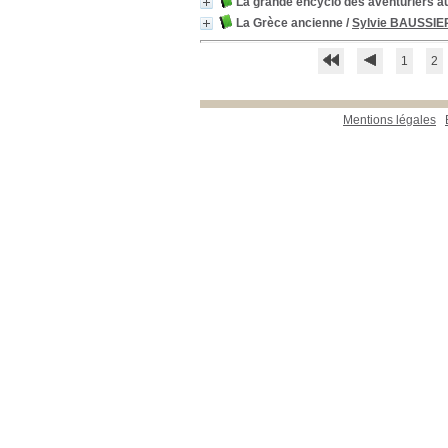
La grande encyclo des aventuriers au
La Grèce ancienne
/
Sylvie BAUSSIE
1
2
Mentions légales