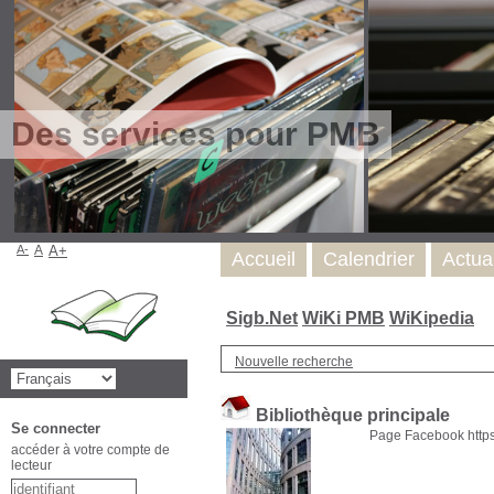
Des services pour PMB
A-
A
A+
Accueil
Calendrier
Actua
Sigb.Net
WiKi PMB
WiKipedia
Nouvelle recherche
Bibliothèque principale
Se connecter
Page Facebook https
accéder à votre compte de
lecteur