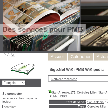
Des services pour PMB
A-
A
A+
Accueil
Calendrier
Actua
Sigb.Net
WiKi PMB
WiKipedia
Nouvelle recherche
San-Antonio, 175. Céréales killer
/
San-A
Se connecter
Public
ISBD
accéder à votre compte de
lecteur
Titre de série :
San-Antonio
, 1
Titre :
Céréales killer