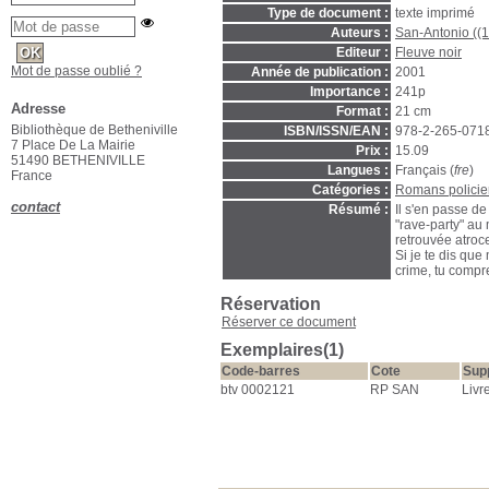
Type de document :
texte imprimé
Auteurs :
San-Antonio ((
Editeur :
Fleuve noir
Mot de passe oublié ?
Année de publication :
2001
Importance :
241p
Adresse
Format :
21 cm
Bibliothèque de Betheniville
ISBN/ISSN/EAN :
978-2-265-071
7 Place De La Mairie
Prix :
15.09
51490 BETHENIVILLE
Langues :
Français (
fre
)
France
Catégories :
Romans policie
contact
Résumé :
Il s'en passe d
"rave-party" au
retrouvée atroc
Si je te dis que
crime, tu comp
Réservation
Réserver ce document
Exemplaires(1)
Code-barres
Cote
Sup
btv 0002121
RP SAN
Livr