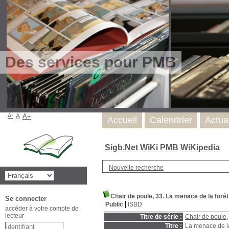
Des services pour PMB
A-
A
A+
Accueil
Calendrier
Actua
Sigb.Net
WiKi PMB
WiKipedia
Nouvelle recherche
Chair de poule, 33. La menace de la forêt
Se connecter
Public
ISBD
accéder à votre compte de
lecteur
Titre de série :
Chair de poule
,
Titre :
La menace de la