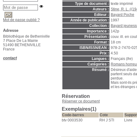
Type de document :
texte imprimé
Auteurs :
Stine, R. L. ((19
Editeur :
Bayard Poche
Mot de passe oublié ?
Année de publication :
1997
Collection :
Bayard jeuness
Adresse
Importance :
142p
Bibliothèque de Betheniville
Présentation :
couv. ill. en coul
7 Place De La Mairie
Format :
18 cm
51490 BETHENIVILLE
ISBN/ISSN/EAN :
978-2-7470-02
France
Prix :
4.50
contact
Langues :
Français (
fre
)
Catégories :
Romans horreu
Résumé :
Désireux d'aide
partent seuls da
perdue.
Mais sont-ils pr
et les étranges 
Réservation
Réserver ce document
Exemplaires(1)
Code-barres
Cote
Suppor
btv 0003530
RH J STI
Livre