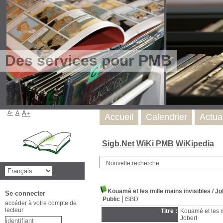
Des services pour PMB
A-
A
A+
Accueil
Calendrier
Actua
Sigb.Net
WiKi PMB
WiKipedia
Nouvelle recherche
Kouamé et les mille mains invisibles
/
Jo
Se connecter
Public
ISBD
accéder à votre compte de
lecteur
Titre :
Kouamé et les m
Jobert