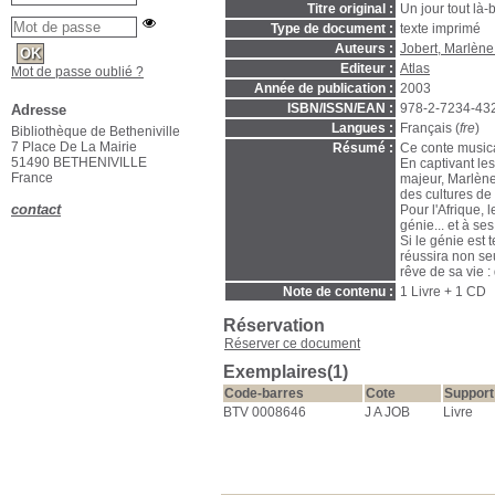
Titre original :
Un jour tout là-
Type de document :
texte imprimé
Auteurs :
Jobert, Marlène 
Editeur :
Atlas
Mot de passe oublié ?
Année de publication :
2003
ISBN/ISSN/EAN :
978-2-7234-43
Adresse
Langues :
Français (
fre
)
Bibliothèque de Betheniville
7 Place De La Mairie
Résumé :
Ce conte musical 
51490 BETHENIVILLE
En captivant les
France
majeur, Marlène
des cultures de
contact
Pour l'Afrique, 
génie... et à se
Si le génie est t
réussira non se
rêve de sa vie 
Note de contenu :
1 Livre + 1 CD
Réservation
Réserver ce document
Exemplaires(1)
Code-barres
Cote
Support
BTV 0008646
J A JOB
Livre