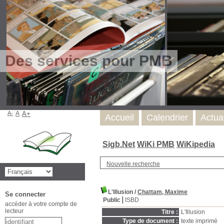
Des services pour PMB
A-
A
A+
Accueil
Calendrier
Actua
Sigb.Net
WiKi PMB
WiKipedia
Nouvelle recherche
L'Illusion
/
Chattam, Maxime
Se connecter
Public
ISBD
accéder à votre compte de
lecteur
Titre :
L'Illusion
Type de document :
texte imprimé