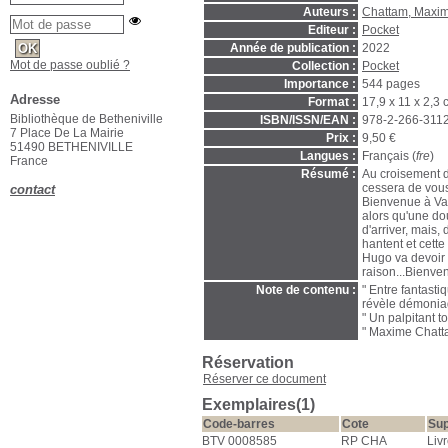
Auteurs :
Chattam, Maxime
Editeur :
Pocket
Année de publication :
2022
Mot de passe oublié ?
Collection :
Pocket
Importance :
544 pages
Adresse
Format :
17,9 x 11 x 2,3
Bibliothèque de Betheniville
ISBN/ISSN/EAN :
978-2-266-311
7 Place De La Mairie
Prix :
9,50 €
51490 BETHENIVILLE
Langues :
Français (
fre
)
France
Résumé :
Au croisement du
cessera de vous
contact
Bienvenue à Val 
alors qu'une do
d'arriver, mais,
hantent et cette
Hugo va devoir 
raison...Bienve
Note de contenu :
" Entre fantasti
révèle démoniaq
" Un palpitant t
" Maxime Chatta
Réservation
Réserver ce document
Exemplaires(1)
Code-barres
Cote
Sup
BTV 0008585
RP CHA
Liv