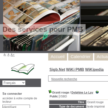
Des services pour PMB
A-
A
A+
Accueil
Calendrier
Actua
Sigb.Net
WiKi PMB
WiKipedia
Nouvelle recherche
Granit rouge
/
Delphine Le Lay
Se connecter
Public
ISBD
accéder à votre compte de
lecteur
Titre :
Granit rouge
Type de document :
texte imprimé