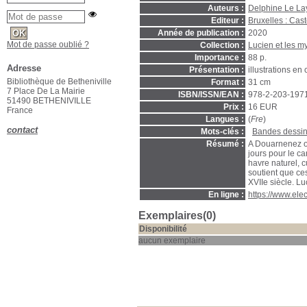
Auteurs :
Delphine Le La
Editeur :
Bruxelles : Cas
Année de publication :
2020
Mot de passe oublié ?
Collection :
Lucien et les 
Importance :
88 p.
Adresse
Présentation :
illustrations en
Bibliothèque de Betheniville
Format :
31 cm
7 Place De La Mairie
ISBN/ISSN/EAN :
978-2-203-197
51490 BETHENIVILLE
Prix :
16 EUR
France
Langues :
(
Fre
)
contact
Mots-clés :
Bandes dessin
Résumé :
A Douarnenez où
jours pour le ca
havre naturel, 
soutient que ce
XVIIe siècle. Lu
En ligne :
https://www.el
Exemplaires(0)
Disponibilité
aucun exemplaire