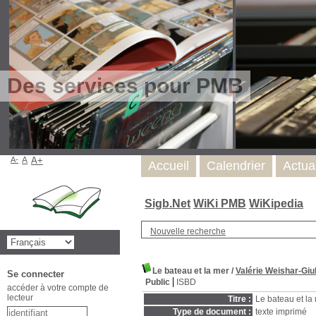
Des services pour PMB
A-
A
A+
Accueil
Calendrier
Actua
Sigb.Net
WiKi PMB
WiKipedia
Nouvelle recherche
Le bateau et la mer
/
Valérie Weishar-Giul
Se connecter
Public
ISBD
accéder à votre compte de
lecteur
Titre :
Le bateau et la
Type de document :
texte imprimé