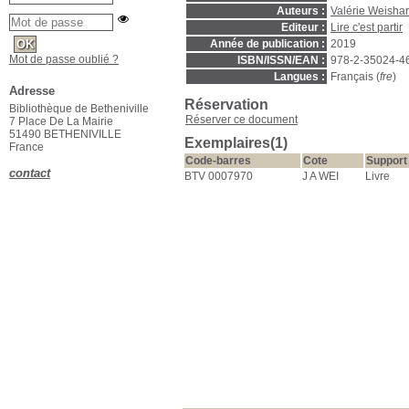
Auteurs :
Valérie Weishar
Editeur :
Lire c'est partir
Année de publication :
2019
Mot de passe oublié ?
ISBN/ISSN/EAN :
978-2-35024-4
Langues :
Français (
fre
)
Adresse
Réservation
Bibliothèque de Betheniville
Réserver ce document
7 Place De La Mairie
51490 BETHENIVILLE
Exemplaires(1)
France
Code-barres
Cote
Support
contact
BTV 0007970
J A WEI
Livre