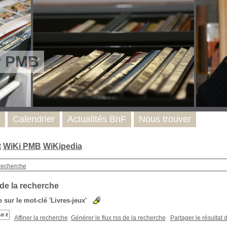
r PMB
Calendrier
Actualités BnF
Nous trouver
t
WiKi PMB
WiKipedia
recherche
 de la recherche
 sur le mot-clé
'Livres-jeux'
Affiner la recherche
Générer le flux rss de la recherche
Partager le résultat 