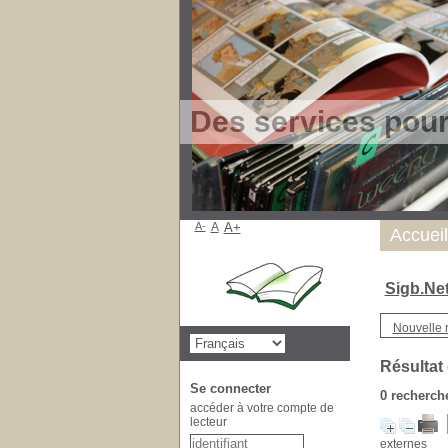
Des services pou
A-
A
A+
Accueil
Sigb.Ne
Nouvelle 
Résultat
Se connecter
0
recherche
accéder à votre compte de
lecteur
externes