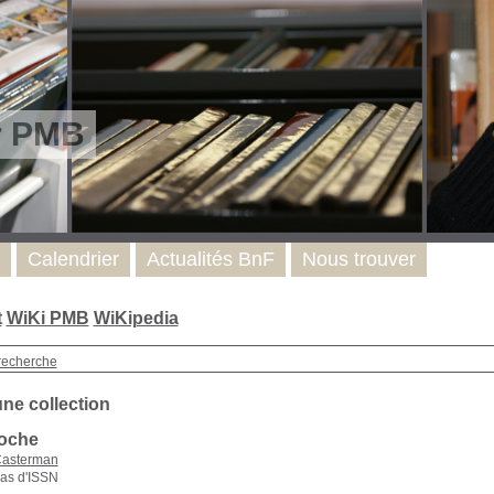
r PMB
Calendrier
Actualités BnF
Nous trouver
t
WiKi PMB
WiKipedia
recherche
une collection
oche
asterman
as d'ISSN