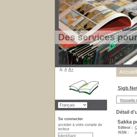
Des services pou
A-
A
A+
Accueil
Sigb.Ne
Nouvelle 
Détail d'
Se connecter
Sakka p
accéder à votre compte de
Editeur :
C
lecteur
ISSN :
p