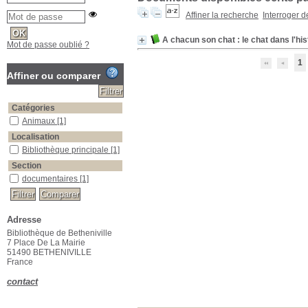
Affiner la recherche
Interroger 
A chacun son chat : le chat dans l'histo
Mot de passe oublié ?
1
Affiner ou comparer
Catégories
Animaux
[1]
Localisation
Bibliothèque principale
[1]
Section
documentaires
[1]
Adresse
Bibliothèque de Betheniville
7 Place De La Mairie
51490 BETHENIVILLE
France
contact