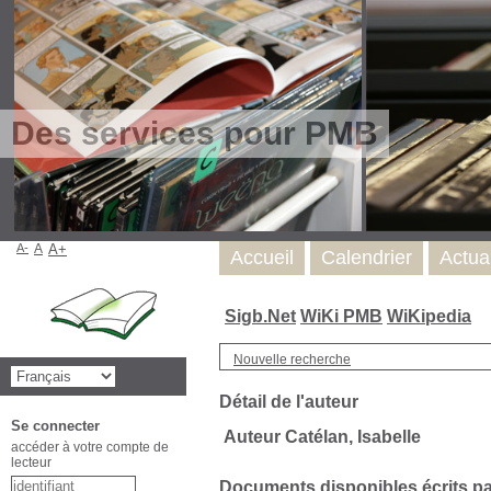
Des services pour PMB
A-
A
A+
Accueil
Calendrier
Actua
Sigb.Net
WiKi PMB
WiKipedia
Nouvelle recherche
Détail de l'auteur
Se connecter
Auteur Catélan, Isabelle
accéder à votre compte de
lecteur
Documents disponibles écrits par