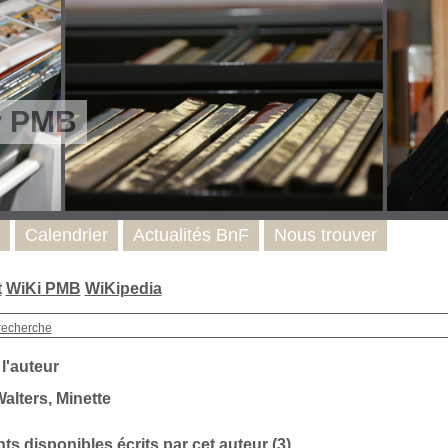
r PMB
Calendrier
Actualités BnF
Nous trouver
t
WiKi PMB
WiKipedia
recherche
 l'auteur
alters, Minette
s disponibles écrits par cet auteur (
3
)