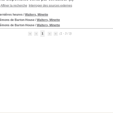
Affiner la recherche
Interroger des sources externes
ernières heures
/
Walters, Minette
émons de Barton House
/
Walters, Minette
émons de Barton House
/
Walters, Minette
1
(1 - 3 / 3)