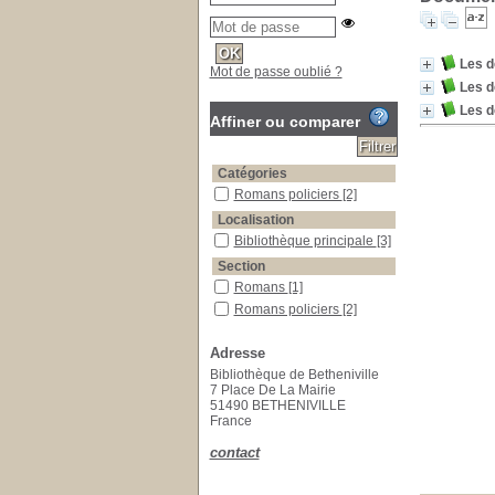
Les d
Mot de passe oublié ?
Les d
Les d
Affiner ou comparer
Catégories
Romans policiers
[2]
Localisation
Bibliothèque principale
[3]
Section
Romans
[1]
Romans policiers
[2]
Adresse
Bibliothèque de Betheniville
7 Place De La Mairie
51490 BETHENIVILLE
France
contact