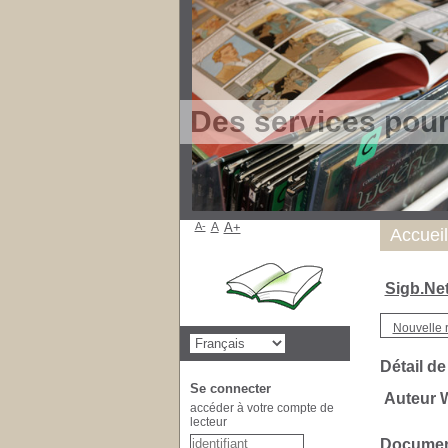
Des services pou
A-
A
A+
Accueil
Sigb.Ne
Nouvelle 
Détail de
Se connecter
Auteur W
accéder à votre compte de
lecteur
Document